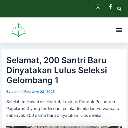
Skip
Post
to
navigation
content
Me
Pendaftaran 
Hubungi Kam
Selamat, 200 Santri Baru
Dinyatakan Lulus Seleksi
Gelombang 1
By
admin
/
February 23, 2025
Setelah melewati seleksi ketat masuk Pondok Pesantren
Pagelaran 3 yang terdiri dari tes akademik dan wawancara
sebanyak 200 santri baru dinyatakan lulus seleksi.