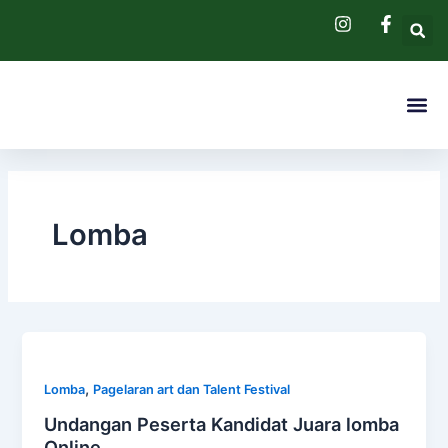
Skip
to
content
Me
Pendaftaran 
Hubungi Kam
Lomba
,
Lomba
Pagelaran art dan Talent Festival
Undangan Peserta Kandidat Juara lomba
Online