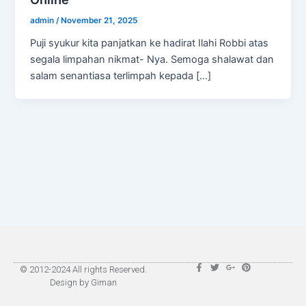
admin
/
November 21, 2025
Puji syukur kita panjatkan ke hadirat Ilahi Robbi atas
segala limpahan nikmat- Nya. Semoga shalawat dan
salam senantiasa terlimpah kepada […]
F
T
G
P
© 2012-2024 All rights Reserved.
a
w
o
i
Design by Giman
c
i
o
n
e
t
g
t
b
t
l
e