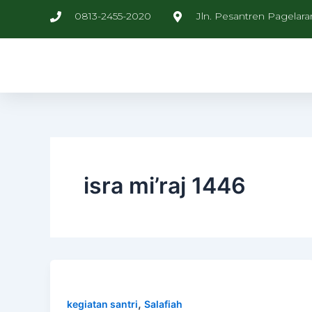
Skip
0813-2455-2020
Jln. Pesantren Pagelara
to
content
isra mi’raj 1446
,
kegiatan santri
Salafiah