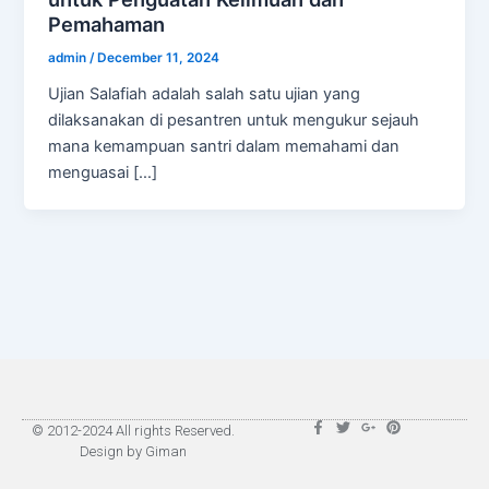
Pemahaman
admin
/
December 11, 2024
Ujian Salafiah adalah salah satu ujian yang
dilaksanakan di pesantren untuk mengukur sejauh
mana kemampuan santri dalam memahami dan
menguasai […]
F
T
G
P
© 2012-2024 All rights Reserved.
a
w
o
i
Design by Giman
c
i
o
n
e
t
g
t
b
t
l
e