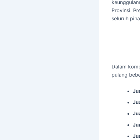
keunggulann
Provinsi. Pr
seluruh piha
Dalam kompe
pulang bebe
Ju
Ju
Ju
Ju
Ju