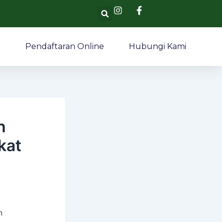
Search
i
Pendaftaran Online
Hubungi Kami
h
kat
n