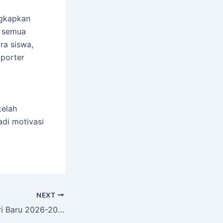
ngkapkan
i semua
ra siswa,
pporter
telah
adi motivasi
NEXT
Pendaftaran Santri Baru 2026-2027, Tawarkan Pendidikan Berprestasi Hingga Tingkat Internasional