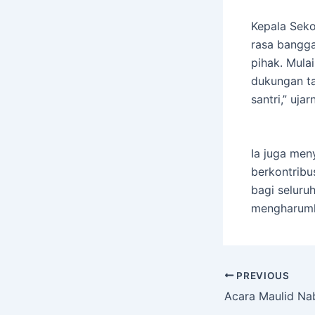
Kepala Sek
rasa bangga
pihak. Mulai
dukungan ta
santri,” ujar
Ia juga men
berkontribu
bagi seluru
mengharumk
PREVIOUS