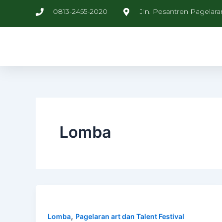
Skip
0813-2455-2020
Jln. Pesantren Pagelara
to
content
Lomba
,
Lomba
Pagelaran art dan Talent Festival