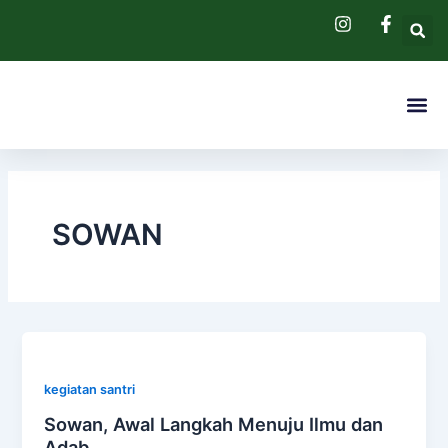
Skip
to
content
Me
Pendaftaran 
Hubungi Kam
SOWAN
kegiatan santri
Sowan, Awal Langkah Menuju Ilmu dan
Adab