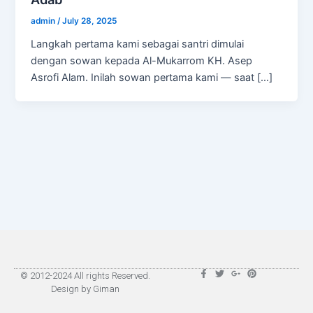
admin
/
July 28, 2025
Langkah pertama kami sebagai santri dimulai
dengan sowan kepada Al-Mukarrom KH. Asep
Asrofi Alam. Inilah sowan pertama kami — saat […]
F
T
G
P
© 2012-2024 All rights Reserved.
a
w
o
i
Design by Giman
c
i
o
n
e
t
g
t
b
t
l
e