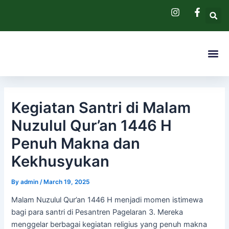
Skip
Post
to
navigation
content
Me
Pendaftaran 
Hubungi Kam
Kegiatan Santri di Malam
Nuzulul Qur’an 1446 H
Penuh Makna dan
Kekhusyukan
By
admin
/
March 19, 2025
Malam Nuzulul Qur’an 1446 H menjadi momen istimewa
bagi para santri di Pesantren Pagelaran 3. Mereka
menggelar berbagai kegiatan religius yang penuh makna