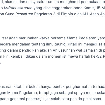
tri, alumni, dan masyarakat umum menghadiri pembukaan p
tab
Miftahussa’adah
yang diselenggarakan pada Kamis, 15 M
a Guna Pesantren Pagelaran 3 di Pimpin oleh KH. Asep Asr
hussa’adah
merupakan karya pertama Mama Pagelaran yan
cara mendalam tentang ilmu tauhid. Kitab ini menjadi sal
ting dalam pendidikan akidah Ahlussunnah wal Jama’ah di 
an kini kembali dikaji dalam momen istimewa harlah ke-52 
.
pasaran kitab ini bukan hanya bentuk penghormatan terhad
gan Mama Pagelaran, tetapi juga sebagai upaya meneruska
pada generasi penerus,” ujar salah satu panitia pelaksana.