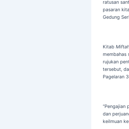
ratusan san
pasaran ki
Gedung Serb
Kitab
Mifta
membahas se
rujukan pen
tersebut, d
Pagelaran 3
“Pengajian 
dan perjuan
keilmuan ke