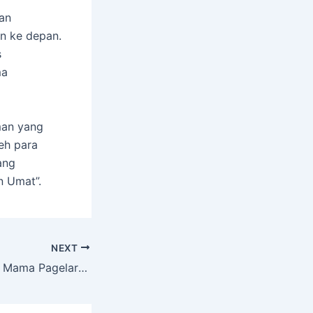
an
n ke depan.
s
ma
aman yang
eh para
ang
n Umat”.
NEXT
Haul Akbar ke-52 Mama Pagelaran Dihadiri Ribuan Jamaah dan Ulama Ternama