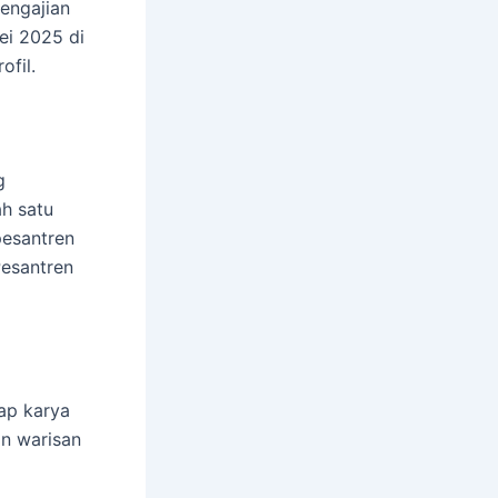
engajian
ei 2025 di
ofil.
g
ah satu
pesantren
Pesantren
ap karya
n warisan