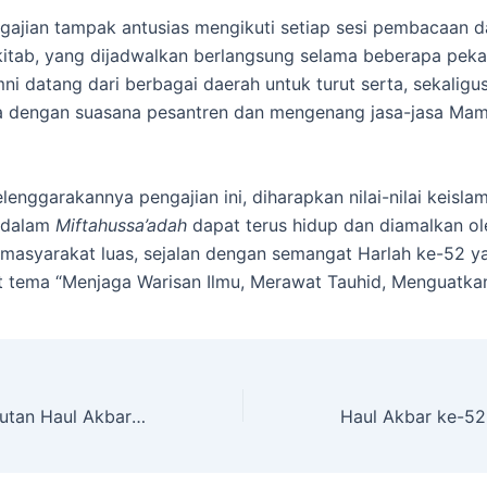
gajian tampak antusias mengikuti setiap sesi pembacaan d
kitab, yang dijadwalkan berlangsung selama beberapa peka
ni datang dari berbagai daerah untuk turut serta, sekaligu
ia dengan suasana pesantren dan mengenang jasa-jasa Ma
lenggarakannya pengajian ini, diharapkan nilai-nilai keisl
 dalam
Miftahussa’adah
dapat terus hidup dan diamalkan ol
a masyarakat luas, sejalan dengan semangat Harlah ke-52 y
 tema “Menjaga Warisan Ilmu, Merawat Tauhid, Menguatka
Parade Penyambutan Haul Akbar dengan Kegiatan Jalan Sehat