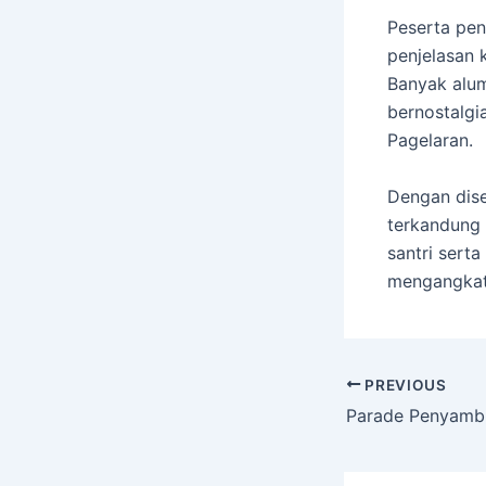
Peserta pen
penjelasan 
Banyak alum
bernostalg
Pagelaran.
Dengan dise
terkandung
santri sert
mengangkat
PREVIOUS