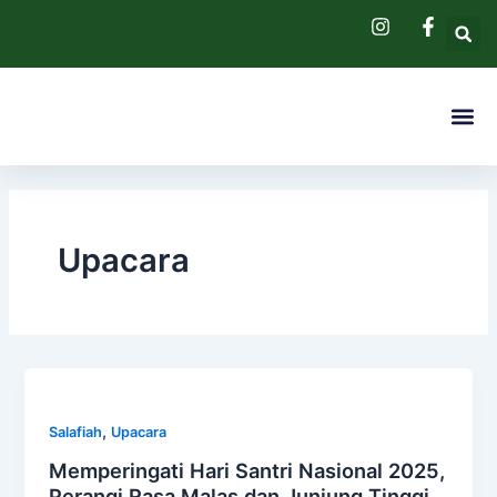
Skip
to
content
Me
Pendaftaran 
Hubungi Kam
Upacara
,
Salafiah
Upacara
Memperingati Hari Santri Nasional 2025,
Perangi Rasa Malas dan Junjung Tinggi